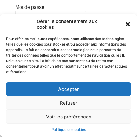
Mot de passe
Gérer le consentement aux
cookies
Se souvenir de moi
Pour offrir les meilleures expériences, nous utilisons des technologies
telles que les cookies pour stocker et/ou accéder aux informations des
appareils. Le fait de consentir à ces technologies nous permettra de
traiter des données telles que le comportement de navigation ou les ID
uniques sur ce site. Le fait de ne pas consentir ou de retirer son
Mot de passe oublié ?
Cliquez
consentement peut avoir un effet négatif sur certaines caractéristiques
ici pour réinitialiser
et fonctions.
Accepter
Sprinter Club Berloz asbl • Rue de la Drève, 1 à B-4257 Berloz • Mentions
légales • Politique de confidentialité
Refuser
Voir les préférences
Politique de cookies