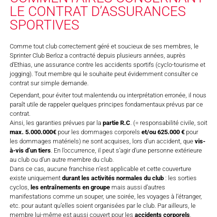
LE CONTRAT D’ASSURANCES
SPORTIVES
Comme tout club correctement géré et soucieux de ses membres, le
Sprinter Club Berloz a contracté depuis plusieurs années, auprès
d’Ethias, une assurance contre les accidents sportifs (cyclo-tourisme et
jogging). Tout membre qui le souhaite peut évidemment consulter ce
contrat sur simple demande.
Cependant, pour éviter tout malentendu ou interprétation erronée, il nous
paraît utile de rappeler quelques principes fondamentaux prévus par ce
contrat.
Ainsi, les garanties prévues par la
partie R.C
. (= responsabilité civile, soit
max. 5.000.000€
pour les dommages corporels
et/ou 625.000 €
pour
les dommages matériels) ne sont acquises, lors d’un accident, que
vis-
à-vis d’un tiers
. En l’occurrence, il peut s’agir d’une personne extérieure
au club ou d’un autre membre du club.
Dans ce cas, aucune franchise n’est applicable et cette couverture
existe uniquement
durant les activités normales du club
: les sorties
cyclos,
les entraînements en groupe
mais aussi d’autres
manifestations comme un souper, une soirée, les voyages à l’étranger,
etc. pour autant qu’elles soient organisées par le club. Par ailleurs, le
membre lui-même est aussi couvert pour les
accidents corporels
,