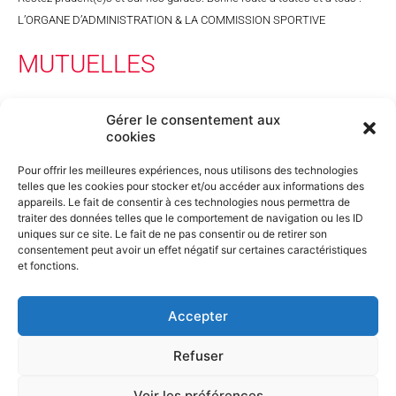
L’ORGANE D’ADMINISTRATION & LA COMMISSION SPORTIVE
MUTUELLES
Les mutuelles remboursent pour la plupart votre affiliation en tout ou en
Gérer le consentement aux
partie.
cookies
Parce que bouger c’est bon pour la santé, certaines mutuelles vous
octroient des remboursements lorsque vous vous affiliez à un club
sportif.
Pour offrir les meilleures expériences, nous utilisons des technologies
telles que les cookies pour stocker et/ou accéder aux informations des
Comment recevoir votre remboursement ?
appareils. Le fait de consentir à ces technologies nous permettra de
Une seule condition est à remplir : vous devez être en ordre de
traiter des données telles que le comportement de navigation ou les ID
cotisation.
uniques sur ce site. Le fait de ne pas consentir ou de retirer son
La suite est assez simple : procurez-vous le formulaire de demande de
consentement peut avoir un effet négatif sur certaines caractéristiques
votre mutuelle, faites-y apposer le cachet du club et renvoyez-le à
et fonctions.
l’adresse mentionnée sur ce même document.
Accepter
Refuser
Voir les préférences