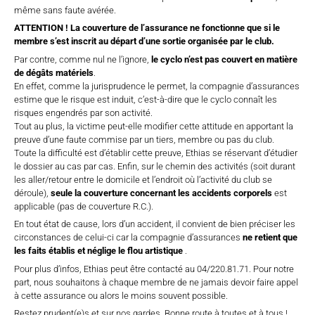
même sans faute avérée.
ATTENTION ! La couverture de l’assurance ne fonctionne que si le
membre s’est inscrit au départ d’une sortie organisée par le club.
Par contre, comme nul ne l’ignore,
le cyclo n’est pas couvert en matière
de dégâts matériels
.
En effet, comme la jurisprudence le permet, la compagnie d’assurances
estime que le risque est induit, c’est-à-dire que le cyclo connaît les
risques engendrés par son activité.
Tout au plus, la victime peut-elle modifier cette attitude en apportant la
preuve d’une faute commise par un tiers, membre ou pas du club.
Toute la difficulté est d’établir cette preuve, Ethias se réservant d’étudier
le dossier au cas par cas. Enfin, sur le chemin des activités (soit durant
les aller/retour entre le domicile et l’endroit où l’activité du club se
déroule),
seule la couverture concernant les accidents corporels
est
applicable (pas de couverture R.C.).
En tout état de cause, lors d’un accident, il convient de bien préciser les
circonstances de celui-ci car la compagnie d’assurances
ne retient que
les faits établis et néglige le flou artistique
.
Pour plus d’infos, Ethias peut être contacté au 04/220.81.71. Pour notre
part, nous souhaitons à chaque membre de ne jamais devoir faire appel
à cette assurance ou alors le moins souvent possible.
Restez prudent(e)s et sur nos gardes. Bonne route à toutes et à tous !