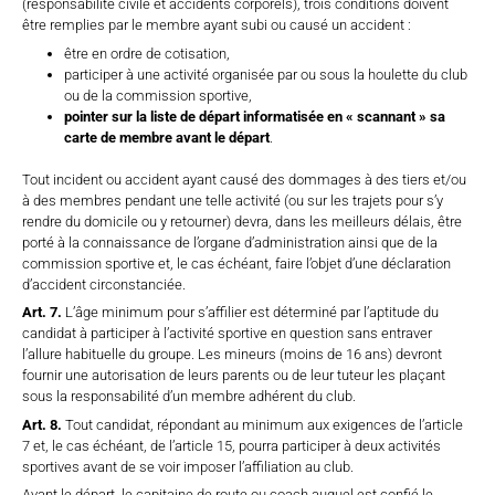
(responsabilité civile et accidents corporels), trois conditions doivent
être remplies par le membre ayant subi ou causé un accident :
être en ordre de cotisation,
participer à une activité organisée par ou sous la houlette du club
ou de la commission sportive,
pointer sur la liste de départ informatisée en « scannant » sa
carte de membre avant le départ
.
Tout incident ou accident ayant causé des dommages à des tiers et/ou
à des membres pendant une telle activité (ou sur les trajets pour s’y
rendre du domicile ou y retourner) devra, dans les meilleurs délais, être
porté à la connaissance de l’organe d’administration ainsi que de la
commission sportive et, le cas échéant, faire l’objet d’une déclaration
d’accident circonstanciée.
Art. 7.
L’âge minimum pour s’affilier est déterminé par l’aptitude du
candidat à participer à l’activité sportive en question sans entraver
l’allure habituelle du groupe. Les mineurs (moins de 16 ans) devront
fournir une autorisation de leurs parents ou de leur tuteur les plaçant
sous la responsabilité d’un membre adhérent du club.
Art. 8.
Tout candidat, répondant au minimum aux exigences de l’article
7 et, le cas échéant, de l’article 15, pourra participer à deux activités
sportives avant de se voir imposer l’affiliation au club.
Avant le départ, le capitaine de route ou coach auquel est confié le