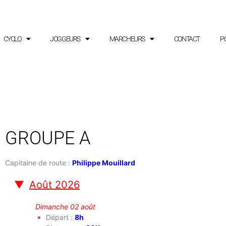
CYCLO
JOGGEURS
MARCHEURS
CONTACT
PO
GROUPE A
Capitaine de route :
Philippe Mouillard
Août 2026
Dimanche 02 août
Départ :
8h