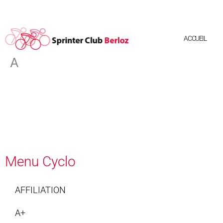
Aller
au
contenu
ACCUEIL
A
Menu Cyclo
AFFILIATION
A+