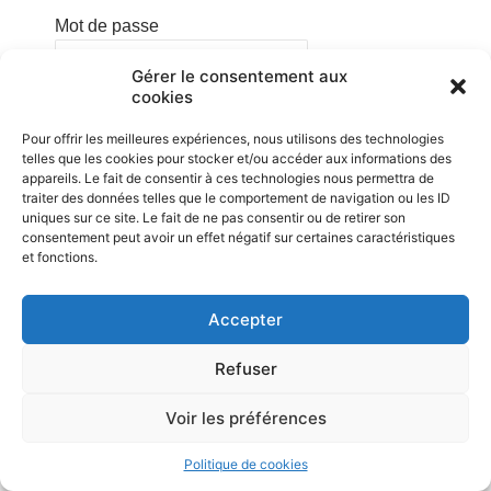
Mot de passe
Gérer le consentement aux
cookies
Se souvenir de moi
Pour offrir les meilleures expériences, nous utilisons des technologies
telles que les cookies pour stocker et/ou accéder aux informations des
appareils. Le fait de consentir à ces technologies nous permettra de
traiter des données telles que le comportement de navigation ou les ID
uniques sur ce site. Le fait de ne pas consentir ou de retirer son
Mot de passe oublié ?
Cliquez
consentement peut avoir un effet négatif sur certaines caractéristiques
ici pour réinitialiser
et fonctions.
Accepter
Sprinter Club Berloz asbl • Rue de la Drève, 1 à B-4257 Berloz • Mentions
légales • Politique de confidentialité
Refuser
Voir les préférences
Politique de cookies