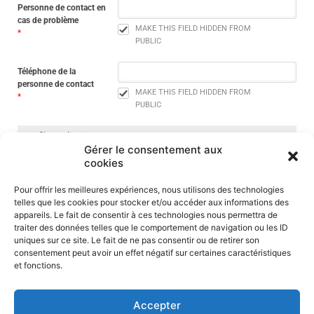
Personne de contact en
cas de problème
MAKE THIS FIELD HIDDEN FROM
*
PUBLIC
Téléphone de la
personne de contact
MAKE THIS FIELD HIDDEN FROM
*
PUBLIC
Profils application
Gérer le consentement aux
cookies
Nom de profil sur
Garming
Pour offrir les meilleures expériences, nous utilisons des technologies
telles que les cookies pour stocker et/ou accéder aux informations des
Nom de profil sur
appareils. Le fait de consentir à ces technologies nous permettra de
Strava
traiter des données telles que le comportement de navigation ou les ID
uniques sur ce site. Le fait de ne pas consentir ou de retirer son
En cochant cette case, j'accepte le règlement d'ordre
consentement peut avoir un effet négatif sur certaines caractéristiques
d'intérieur du sprinter club (
et fonctions.
https://www.sprinterclub.be/cyclo/roi-sections-sportives/ )
Accepter